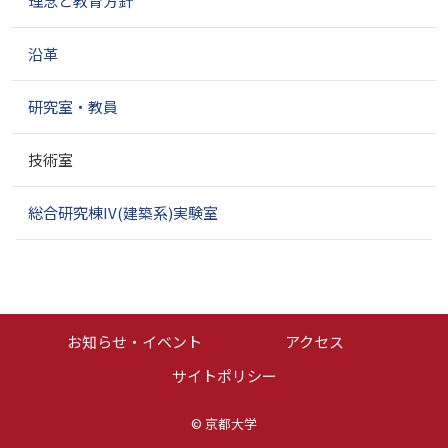
理念と教育方針
ー
シ
ョ
沿革
ン
研究室・教員
技術室
総合研究棟IV(建築系)実験室
お知らせ・イベント
アクセス
サイトポリシー
©
京都大学