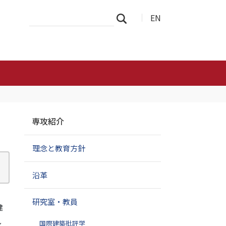
サ
詳
EN
検索
イ
細
ト
検
を
索
検
索
ナ
専攻紹介
ビ
ゲ
理念と教育方針
ー
シ
ョ
沿革
ン
研究室・教員
建
ル
国際建築批評学