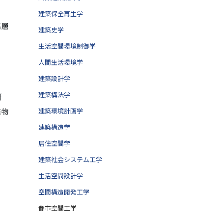
ま
建築保全再生学
高層
建築史学
生活空間環境制御学
人間生活環境学
建築設計学
、
建築構法学
研
築物
建築環境計画学
建築構造学
居住空間学
建築社会システム工学
生活空間設計学
空間構造開発工学
都市空間工学