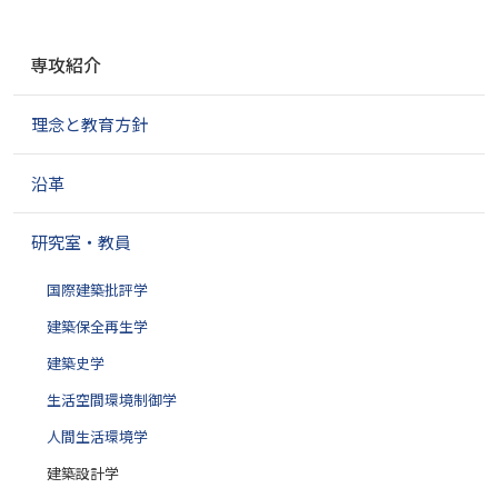
ナ
専攻紹介
ビ
ゲ
理念と教育方針
ー
シ
ョ
沿革
ン
研究室・教員
国際建築批評学
建築保全再生学
建築史学
生活空間環境制御学
人間生活環境学
建築設計学